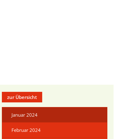
ur
chen im Landkreis
ensbegleitung
ründung
uprojekt
elberatung
bau im Landkreis
ungen
zur Übersicht
eiterbildung
Daten
gewinnung aus Drittstaaten
lpolitik lockt Frauen"
Januar 2024
 - Frauen im Widerstand
Februar 2024
t" 2025