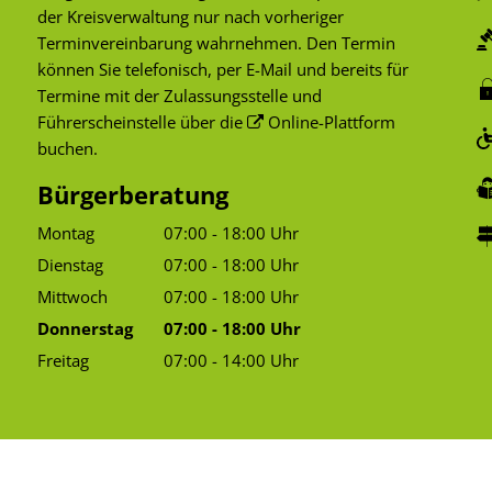
der Kreisverwaltung nur nach vorheriger
Terminvereinbarung wahrnehmen. Den Termin
können Sie telefonisch, per E-Mail und bereits für
Termine mit der Zulassungsstelle und
Führerscheinstelle über die
Online-Plattform
buchen.
Bürgerberatung
Montag
07:00
-
18:00
Uhr
Von 07:00 bis 18:00 Uhr
Dienstag
07:00
-
18:00
Uhr
Von 07:00 bis 18:00 Uhr
Mittwoch
07:00
-
18:00
Uhr
Von 07:00 bis 18:00 Uhr
Donnerstag
07:00
-
18:00
Uhr
Von 07:00 bis 18:00 Uhr
Freitag
07:00
-
14:00
Uhr
Von 07:00 bis 14:00 Uhr