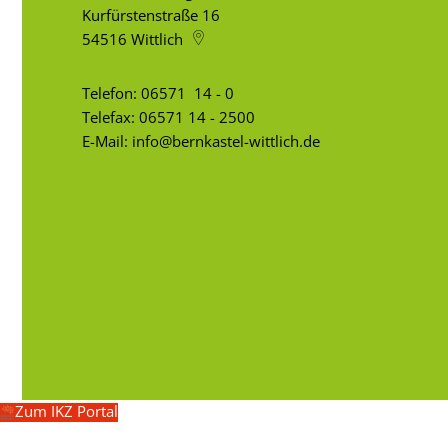
Kurfürstenstraße 16
54516
Wittlich
Telefon:
06571 14 - 0
Telefax: 06571 14 - 2500
E-Mail:
info@bernkastel-wittlich.de
Zum IKZ Portal