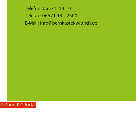
Telefon:
06571 14 - 0
Telefax: 06571 14 - 2500
E-Mail:
info@bernkastel-wittlich.de
Zum IKZ Portal