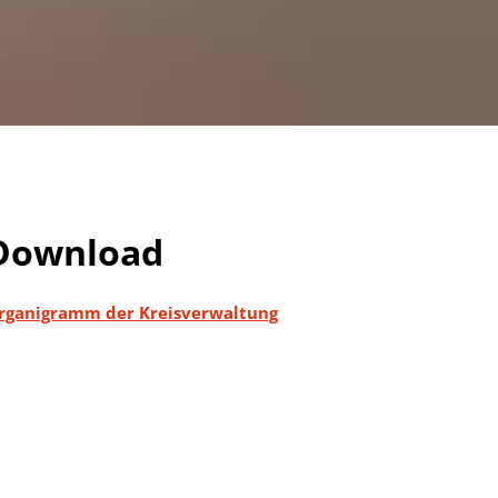
g
Download
rganigramm der Kreisverwaltung