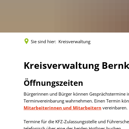
Verwaltungswirt/
Stellenangebote/Ausbildung
Ehren
Verwaltungsfacha
Vergaben
Kultur
Bachelor of Arts
Öffentliche Bekanntmachungen
Praktikum
Sie sind hier:
Kreisverwaltung
Bankverbindungen
Leitbild der Kreisverwaltung
Kreisverwaltung
Kreisverwaltung Bernka
Kreishaus & Fritz von Wille
Öffnungszeiten
E-Rechnungen
Bürgerinnen und Bürger können Gesprächstermine in
Terminvereinbarung wahrnehmen. Einen Termin könne
Mitarbeiterinnen und Mitarbeitern
vereinbaren.
Termine für die KFZ-Zulassungsstelle und Führersche
telefonisch über eine der beiden Hotlines buchen.