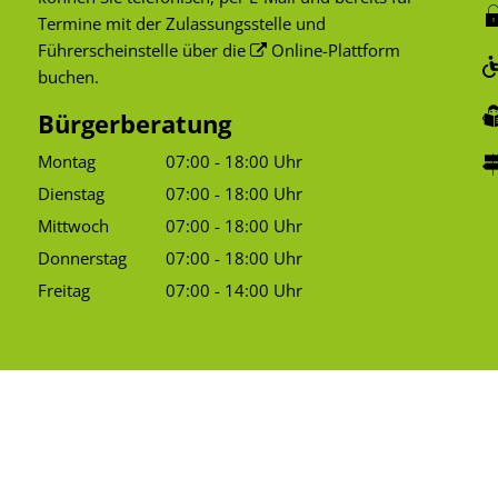
Termine mit der Zulassungsstelle und
Führerscheinstelle über die
Online-Plattform
buchen.
Bürgerberatung
Montag
07:00
-
18:00
Uhr
Von 07:00 bis 18:00 Uhr
Dienstag
07:00
-
18:00
Uhr
Von 07:00 bis 18:00 Uhr
Mittwoch
07:00
-
18:00
Uhr
Von 07:00 bis 18:00 Uhr
Donnerstag
07:00
-
18:00
Uhr
Von 07:00 bis 18:00 Uhr
Freitag
07:00
-
14:00
Uhr
Von 07:00 bis 14:00 Uhr