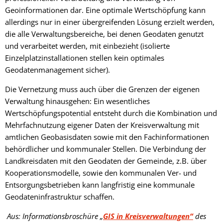
Fachtagung 
Demenznetz
Verwaltungsfachangestellte
Geoinformationen dar. Eine optimale Wertschöpfung kann
Radverkehr
Ehrenamtliche Vormundschaft
Kommunalwahl 2024
Über uns
Vergaben
Orange Day
allerdings nur in einer übergreifenden Lösung erzielt werden,
Digitalbotsc
Bachelor of Arts
LEADER
Freundeskre
die alle Verwaltungsbereiche, bei denen Geodaten genutzt
Kulturpreis des Landkreises
Öffentliche Bekanntmachungen
Selbsthilfe
und verarbeitet werden, mit einbezieht (isolierte
Praktikum
Medizinisch
Einzelplatzinstallationen stellen kein optimales
Gemeindesc
Bankverbindungen
Kreisentwic
Geodatenmanagement sicher).
Zu Hause al
Familienkar
Leitbild der Kreisverwaltung
Die Vernetzung muss auch über die Grenzen der eigenen
Angebote zu
Verwaltung hinausgehen: Ein wesentliches
Geographisc
Kreishaus & Fritz von Wille
Wertschöpfungspotential entsteht durch die Kombination und
Pflege
Regionalinit
Mehrfachnutzung eigener Daten der Kreisverwaltung mit
E-Rechnungen
Wohnen im A
amtlichen Geobasisdaten sowie mit den Fachinformationen
behördlicher und kommunaler Stellen. Die Verbindung der
Aktionswoch
Landkreisdaten mit den Geodaten der Gemeinde, z.B. über
Kooperationsmodelle, sowie den kommunalen Ver- und
Entsorgungsbetrieben kann langfristig eine kommunale
Geodateninfrastruktur schaffen.
Aus: Informationsbroschüre „
GIS in Kreisverwaltungen“
des