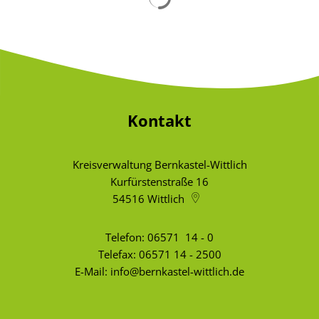
Kontakt
Kreisverwaltung Bernkastel-Wittlich
Kurfürstenstraße 16
54516
Wittlich
Telefon:
06571 14 - 0
Telefax: 06571 14 - 2500
E-Mail:
info@bernkastel-wittlich.de