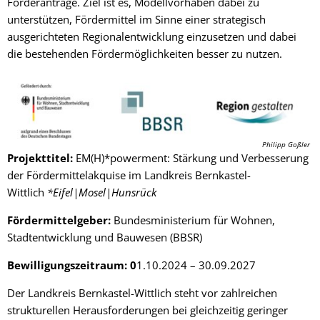
Förderanträge. Ziel ist es, Modellvorhaben dabei zu
Fachtagung 
Demenznetz
Verwaltungsfachangestellte
Radverkehr
unterstützen, Fördermittel im Sinne einer strategisch
Ehrenamtliche Vormundschaft
Kommunalwahl 2024
Über uns
Vergaben
Orange Day
ausgerichteten Regionalentwicklung einzusetzen und dabei
Digitalbotsc
Bachelor of Arts
LEADER
Freundeskre
die bestehenden Fördermöglichkeiten besser zu nutzen.
Kulturpreis des Landkreises
Öffentliche Bekanntmachungen
Selbsthilfe
Praktikum
Medizinisch
Gemeindesc
Bankverbindungen
Kreisentwic
Zu Hause al
Familienkar
Leitbild der Kreisverwaltung
Angebote zu
Philipp Goßler
Geographisc
Projekttitel:
EM(H)*powerment: Stärkung und Verbesserung
Kreishaus & Fritz von Wille
Pflege
Regionalinit
der Fördermittelakquise im Landkreis Bernkastel-
Wittlich
E-Rechnungen
*Eifel|Mosel|Hunsrück
Wohnen im A
Fördermittelgeber:
Bundesministerium für Wohnen,
Aktionswoch
Stadtentwicklung und Bauwesen (BBSR)
Bewilligungszeitraum: 0
1.10.2024 – 30.09.2027
Der Landkreis Bernkastel-Wittlich steht vor zahlreichen
strukturellen Herausforderungen bei gleichzeitig geringer