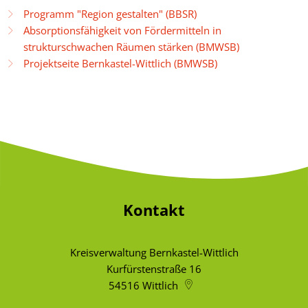
Programm "Region gestalten" (BBSR)
Absorptionsfähigkeit von Fördermitteln in
strukturschwachen Räumen stärken (BMWSB)
Projektseite Bernkastel-Wittlich (BMWSB)
Kontakt
Kreisverwaltung Bernkastel-Wittlich
Kurfürstenstraße 16
54516
Wittlich