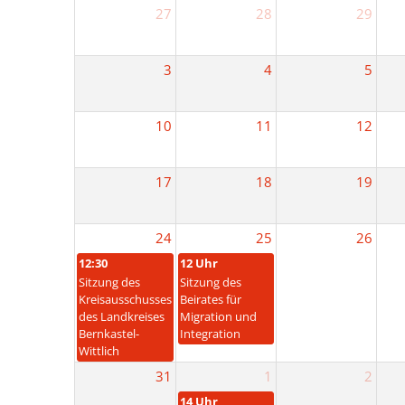
Verwaltungswirt/
Stellenangebote/Ausbildung
Ehren
27
28
29
Verwaltungsfacha
Vergaben
Kultur
3
4
5
Bachelor of Arts
Öffentliche Bekanntmachungen
Praktikum
10
11
12
Bankverbindungen
Leitbild der Kreisverwaltung
17
18
19
Kreishaus & Fritz von Wille
24
25
26
12:30
12 Uhr
E-Rechnungen
Sitzung des
Sitzung des
Kreisausschusses
Beirates für
des Landkreises
Migration und
Bernkastel-
Integration
Wittlich
31
1
2
14 Uhr