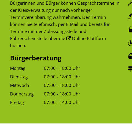
Bürgerinnen und Bürger können Gesprächstermine in
der Kreisverwaltung nur nach vorheriger
Terminvereinbarung wahrnehmen. Den Termin
können Sie telefonisch, per E-Mail und bereits für
Termine mit der Zulassungsstelle und
Führerscheinstelle über die
Online-Plattform
buchen.
Bürgerberatung
Montag
07:00
-
18:00
Uhr
Von 07:00 bis 18:00 Uhr
Dienstag
07:00
-
18:00
Uhr
Von 07:00 bis 18:00 Uhr
Mittwoch
07:00
-
18:00
Uhr
Von 07:00 bis 18:00 Uhr
Donnerstag
07:00
-
18:00
Uhr
Von 07:00 bis 18:00 Uhr
Freitag
07:00
-
14:00
Uhr
Von 07:00 bis 14:00 Uhr