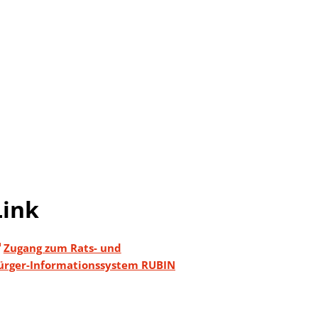
ur
chen im Landkreis
ensbegleitung
ründung
uprojekt
elberatung
bau im Landkreis
Link
ungen
eiterbildung
Daten
Zugang zum Rats- und
gewinnung aus Drittstaaten
lpolitik lockt Frauen"
ürger-Informationssystem RUBIN
 - Frauen im Widerstand
t" 2025