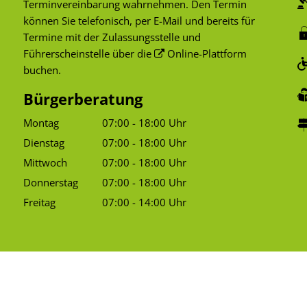
Terminvereinbarung wahrnehmen. Den Termin
können Sie telefonisch, per E-Mail und bereits für
Termine mit der Zulassungsstelle und
Führerscheinstelle über die
Online-Plattform
buchen.
Bürgerberatung
Montag
07:00
-
18:00
Uhr
Von 07:00 bis 18:00 Uhr
Dienstag
07:00
-
18:00
Uhr
Von 07:00 bis 18:00 Uhr
Mittwoch
07:00
-
18:00
Uhr
Von 07:00 bis 18:00 Uhr
Donnerstag
07:00
-
18:00
Uhr
Von 07:00 bis 18:00 Uhr
Freitag
07:00
-
14:00
Uhr
Von 07:00 bis 14:00 Uhr