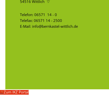
54516
Wittlich
Telefon:
06571 14 - 0
Telefax: 06571 14 - 2500
E-Mail:
info@bernkastel-wittlich.de
Zum IKZ Portal