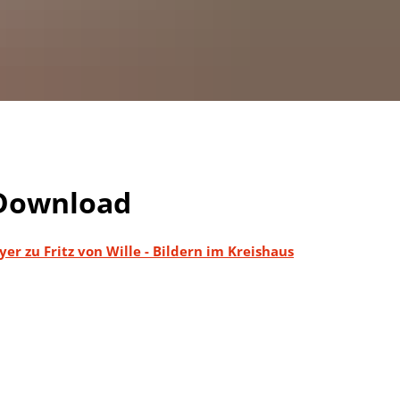
g
Download
lyer zu Fritz von Wille - Bildern im Kreishaus