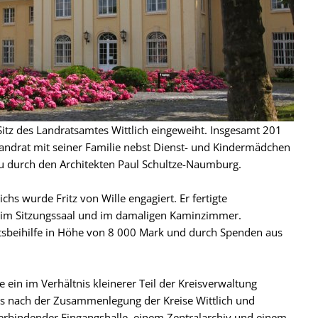
 Sitz des Landratsamtes Wittlich eingeweiht. Insgesamt 201
andrat mit seiner Familie nebst Dienst- und Kindermädchen
u durch den Architekten Paul Schultze-Naumburg.
hs wurde Fritz von Wille engagiert. Er fertigte
 im Sitzungssaal und im damaligen Kaminzimmer.
tsbeihilfe in Höhe von 8 000 Mark und durch Spenden aus
ein im Verhältnis kleinerer Teil der Kreisverwaltung
aus nach der Zusammenlegung der Kreise Wittlich und
erbindender Eingangshalle, einem Zentralarchiv und einem