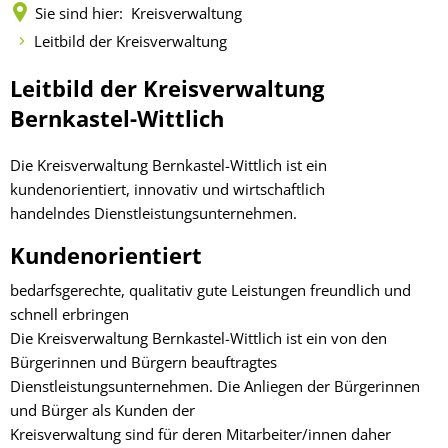
Fachtagung 
Sie sind hier:
Kreisverwaltung
Demenznetz
Verwaltungsfachangestellte
Radverkehr
Ehrenamtliche Vormundschaft
Kommunalwahl 2024
Über uns
Vergaben
Orange Day
Leitbild der Kreisverwaltung
Digitalbotsc
Bachelor of Arts
LEADER
Freundeskre
Kulturpreis des Landkreises
Öffentliche Bekanntmachungen
Leitbild
Leitbild der Kreisverwaltung
Selbsthilfe
Praktikum
Medizinisch
der
Bernkastel-Wittlich
Gemeindesc
Bankverbindungen
Kreisentwic
Kreisverwaltung
Zu Hause al
Die Kreisverwaltung Bernkastel-Wittlich ist ein
Familienkar
Leitbild der Kreisverwaltung
kundenorientiert, innovativ und wirtschaftlich
Angebote zu
Geographisc
handelndes Dienstleistungsunternehmen.
Kreishaus & Fritz von Wille
Pflege
Regionalinit
Kundenorientiert
E-Rechnungen
Wohnen im A
bedarfsgerechte, qualitativ gute Leistungen freundlich und
Aktionswoch
schnell erbringen
Die Kreisverwaltung Bernkastel-Wittlich ist ein von den
Bürgerinnen und Bürgern beauftragtes
Dienstleistungsunternehmen. Die Anliegen der Bürgerinnen
und Bürger als Kunden der
Kreisverwaltung sind für deren Mitarbeiter/innen daher