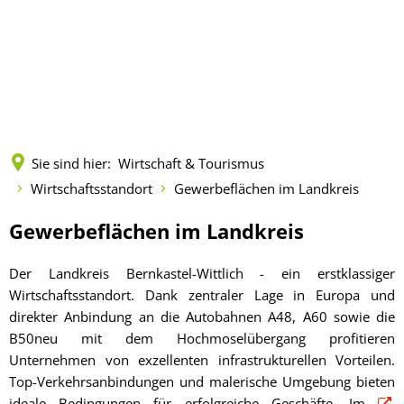
Kreisverwaltung
Politik
Landkreis
Terminreservierungen
Wirtschaft & Tourismus
Vorlagen und Beschlüsse
Städte und Gemeinden
Fachbereiche
Sie sind hier:
Wirtschaft & Tourismus
Infrastruktur
Wirtschaftsstandort
Sitzungen
Zahlen, Daten, Fakten
Leistungen
Wirtschaftsstandort
Gewerbeflächen im Landkreis
Gewerbeflächen im L
Unternehmensbeglei
Wirtschaftsförderung
Kreistag
Gremien
Geoportal
Mitarbeitende
Gewerbeflächen
Gewerbeflächen im Landkreis
Existenzgründung
Beirat für Migration und Integrati
NGA-Ausbauprojekt
im
Breitbandversorgung im Landkreis
Förderman
Mandatsträger
Kreisentwicklung
Onlineanträge
Der Landkreis Bernkastel-Wittlich - ein erstklassiger
Fördermittelberatung
Kreisseniorenbeirat
Landkreis
Gigabitausbau im Lan
Innenentwic
Eifel
Wirtschaftsstandort. Dank zentraler Lage in Europa und
Tourismus
Landtagswahl 2026
Unterrichts
Wahlen
Musikschule des Landkreises
Formulare (pdf)
Veranstaltungen
Ehrenrat
direkter Anbindung an die Autobahnen A48, A60 sowie die
Land.Open.D
Mosel
Bundestagswahl 2025
Lehrkräfte
B50neu mit dem Hochmoselübergang profitieren
Projekt "Zuk
Aus- und Weiterbild
Kreisrecht
Gleichstellung
Öffnungszeiten
Klimaschut
Unternehmen von exzellenten infrastrukturellen Vorteilen.
Hunsrück
Europawahl 2024
Anmeldung
Ausstellung
Fachkräftegewinnung 
Top-Verkehrsanbindungen und malerische Umgebung bieten
Kreissenior
Landrat
Seniorinnen und Senioren
Verwaltungswirt/in
Mobilität
Stellenangebote/Ausbildung
Landratswahl 2024
Aktuelles/V
ideale Bedingungen für erfolgreiche Geschäfte. Im