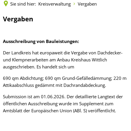
Fachtagung "Perspektiven 
Sie sind hier:
Kreisverwaltung
Vergaben
Demenznetzwerk
Verwaltungsfachangestellte
Radverkehr
Ehrenamtliche Vormundschaft
Über uns
Vergaben
Orange Days
Digitalbotschafter/-innen
Bachelor of Arts
LEADER
Vergaben
Vergaben
Freundeskreis
Kulturpreis des Landkreises
Öffentliche Bekanntmachungen
Selbsthilfegruppen
Praktikum
Medizinische Versorgung
Gemeindeschwester plus
Bankverbindungen
Kreisentwicklungskonzept
Ausschreibung von Bauleistungen:
Zu Hause alt werden
Familienkarte
Leitbild der Kreisverwaltung
Der Landkreis hat europaweit die Vergabe von Dachdecker-
Angebote zur Unterstützun
und Klempnerarbeiten am Anbau Kreishaus Wittlich
Geographisches Informati
Kreishaus & Fritz von Wille
ausgeschrieben. Es handelt sich um
Pflege
Regionalinitiative Faszinat
690 qm Abdichtung; 690 qm Grund-Gefälledämmung; 220 m
E-Rechnungen
Wohnen im Alter
Attikaabschluss gedämmt mit Dachrandabdeckung.
Aktionswoche Digitale Ang
Submission ist am 01.06.2026. Der detaillierte Langtext der
öffentlichen Ausschreibung wurde im Supplement zum
Amtsblatt der Europäischen Union (ABl. S) veröffentlicht.