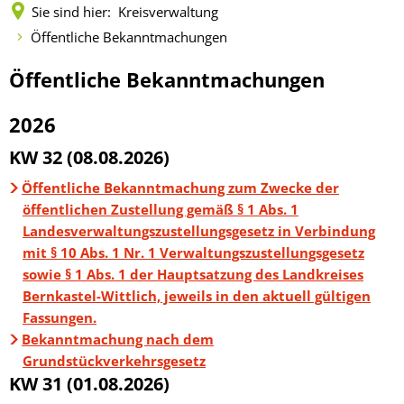
Fachtagung 
Sie sind hier:
Kreisverwaltung
Demenznetz
Verwaltungsfachangestellte
Radverkehr
Ehrenamtliche Vormundschaft
Kommunalwahl 2024
Über uns
Vergaben
Orange Day
Öffentliche Bekanntmachungen
Digitalbotsc
Bachelor of Arts
LEADER
Freundeskre
Kulturpreis des Landkreises
Öffentliche Bekanntmachungen
Öffentliche
Öffentliche Bekanntmachungen
Selbsthilfe
Praktikum
Medizinisch
Bekanntmachungen
Gemeindesc
Bankverbindungen
Kreisentwic
2026
Zu Hause al
Familienkar
KW 32 (08.08.2026)
Leitbild der Kreisverwaltung
Angebote zu
Geographisc
Öffentliche Bekanntmachung zum Zwecke der
Kreishaus & Fritz von Wille
öffentlichen Zustellung gemäß § 1 Abs. 1
Pflege
Regionalinit
Landesverwaltungszustellungsgesetz in Verbindung
E-Rechnungen
Wohnen im A
mit § 10 Abs. 1 Nr. 1 Verwaltungszustellungsgesetz
sowie § 1 Abs. 1 der Hauptsatzung des Landkreises
Aktionswoch
Bernkastel-Wittlich, jeweils in den aktuell gültigen
Fassungen.
Bekanntmachung nach dem
Grundstückverkehrsgesetz
KW 31 (01.08.2026)