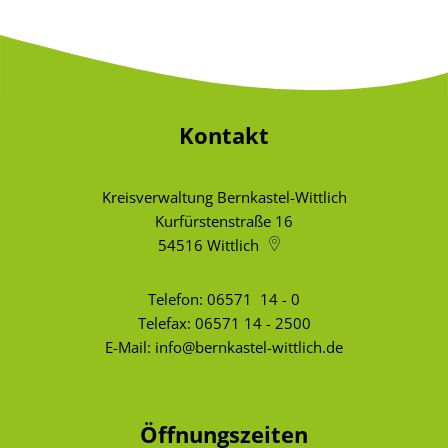
Fachtagung 
Demenznetz
Verwaltungsfachangestellte
Radverkehr
Ehrenamtliche Vormundschaft
Kommunalwahl 2024
Über uns
Vergaben
Orange Day
Digitalbotsc
Bachelor of Arts
LEADER
Freundeskre
Kulturpreis des Landkreises
Öffentliche Bekanntmachungen
Selbsthilfe
Praktikum
Medizinisch
Gemeindesc
Bankverbindungen
Kontakt
Kreisentwic
Zu Hause al
Familienkar
Leitbild der Kreisverwaltung
Kreisverwaltung Bernkastel-Wittlich
Angebote zu
Geographisc
Kurfürstenstraße 16
Kreishaus & Fritz von Wille
Pflege
Regionalinit
54516
Wittlich
E-Rechnungen
Wohnen im A
Telefon:
06571 14 - 0
Aktionswoch
Telefax: 06571 14 - 2500
E-Mail:
info@bernkastel-wittlich.de
Öffnungszeiten