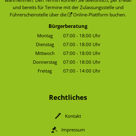
wahrnehmen. Den Termin können Sie telefonisch, per E-Mail
und bereits für Termine mit der Zulassungsstelle und
Führerscheinstelle über die
Online-Plattform
buchen.
Bürgerberatung
Montag
07:00
-
18:00
Uhr
Von 07:00 bis 18:00 Uhr
Dienstag
07:00
-
18:00
Uhr
Von 07:00 bis 18:00 Uhr
Mittwoch
07:00
-
18:00
Uhr
Von 07:00 bis 18:00 Uhr
Donnerstag
07:00
-
18:00
Uhr
Von 07:00 bis 18:00 Uhr
Freitag
07:00
-
14:00
Uhr
Von 07:00 bis 14:00 Uhr
Rechtliches
Kontakt
Impressum