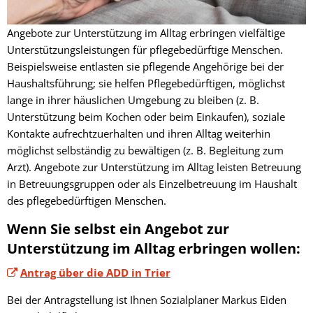
Fachtagung 
Demenznetz
Verwaltungsfachangestellte
Radverkehr
Ehrenamtliche Vormundschaft
Kommunalwahl 2024
Über uns
Vergaben
Orange Day
Angebote zur Unterstützung im Alltag erbringen vielfältige
Digitalbotsc
Bachelor of Arts
LEADER
Freundeskre
Unterstützungsleistungen für pflegebedürftige Menschen.
Kulturpreis des Landkreises
Öffentliche Bekanntmachungen
Selbsthilfe
Praktikum
Medizinisch
Beispielsweise entlasten sie pflegende Angehörige bei der
Haushaltsführung; sie helfen Pflegebedürftigen, möglichst
Gemeindesc
Bankverbindungen
Kreisentwic
lange in ihrer häuslichen Umgebung zu bleiben (z. B.
Zu Hause al
Unterstützung beim Kochen oder beim Einkaufen), soziale
Familienkar
Leitbild der Kreisverwaltung
Kontakte aufrechtzuerhalten und ihren Alltag weiterhin
Angebote zu
Geographisc
möglichst selbständig zu bewältigen (z. B. Begleitung zum
Kreishaus & Fritz von Wille
Pflege
Arzt). Angebote zur Unterstützung im Alltag leisten Betreuung
Regionalinit
in Betreuungsgruppen oder als Einzelbetreuung im Haushalt
E-Rechnungen
Wohnen im A
des pflegebedürftigen Menschen.
Aktionswoch
Wenn Sie selbst ein Angebot zur
Unterstützung im Alltag erbringen wollen:
Antrag über die ADD in Trier
Bei der Antragstellung ist Ihnen Sozialplaner Markus Eiden