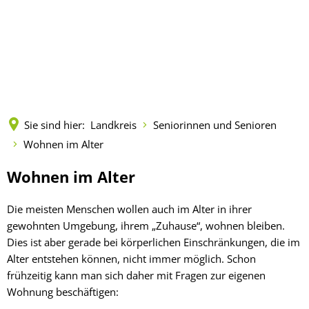
Kreisverwaltung
Politik
Landkreis
Terminreservierungen
Wirtschaft & Tourismus
Vorlagen und Beschlüsse
Städte und Gemeinden
Fachbereiche
Sie sind hier:
Landkreis
Seniorinnen und Senioren
Infrastruktur
Wirtschaftsstandort
Sitzungen
Zahlen, Daten, Fakten
Leistungen
Wohnen im Alter
Gewerbeflächen im L
Unternehmensbeglei
Wirtschaftsförderung
Kreistag
Gremien
Geoportal
Mitarbeitende
Wohnen
Wohnen im Alter
Existenzgründung
Beirat für Migration und Integrati
NGA-Ausbauprojekt
im
Breitbandversorgung im Landkreis
Förderman
Mandatsträger
Kreisentwicklung
Onlineanträge
Die meisten Menschen wollen auch im Alter in ihrer
Fördermittelberatung
Kreisseniorenbeirat
Alter
Gigabitausbau im Lan
Innenentwic
Eifel
gewohnten Umgebung, ihrem „Zuhause“, wohnen bleiben.
Tourismus
Landtagswahl 2026
Unterrichts
Wahlen
Musikschule des Landkreises
Formulare (pdf)
Veranstaltungen
Ehrenrat
Dies ist aber gerade bei körperlichen Einschränkungen, die im
Land.Open.D
Mosel
Bundestagswahl 2025
Lehrkräfte
Alter entstehen können, nicht immer möglich. Schon
Projekt "Zuk
Aus- und Weiterbild
Kreisrecht
Gleichstellung
Öffnungszeiten
Klimaschut
frühzeitig kann man sich daher mit Fragen zur eigenen
Hunsrück
Europawahl 2024
Anmeldung
Ausstellung
Fachkräftegewinnung 
Wohnung beschäftigen:
Kreissenior
Landrat
Seniorinnen und Senioren
Verwaltungswirt/in
Mobilität
Stellenangebote/Ausbildung
Landratswahl 2024
Aktuelles/V