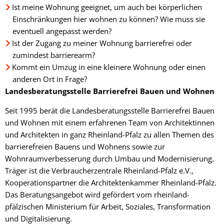
Fachtagung 
Demenznetz
Ist meine Wohnung geeignet, um auch bei körperlichen
Verwaltungsfachangestellte
Radverkehr
Ehrenamtliche Vormundschaft
Kommunalwahl 2024
Über uns
Vergaben
Einschränkungen hier wohnen zu können? Wie muss sie
Orange Day
Digitalbotsc
Bachelor of Arts
LEADER
eventuell angepasst werden?
Freundeskre
Kulturpreis des Landkreises
Öffentliche Bekanntmachungen
Ist der Zugang zu meiner Wohnung barrierefrei oder
Selbsthilfe
Praktikum
Medizinisch
zumindest barrierearm?
Gemeindesc
Bankverbindungen
Kreisentwic
Kommt ein Umzug in eine kleinere Wohnung oder einen
anderen Ort in Frage?
Zu Hause al
Familienkar
Leitbild der Kreisverwaltung
Landesberatungsstelle Barrierefrei Bauen und Wohnen
Angebote zu
Geographisc
Seit 1995 berät die Landesberatungsstelle Barrierefrei Bauen
Kreishaus & Fritz von Wille
Pflege
Regionalinit
und Wohnen mit einem erfahrenen Team von Architektinnen
E-Rechnungen
und Architekten in ganz Rheinland-Pfalz zu allen Themen des
Wohnen im A
barrierefreien Bauens und Wohnens sowie zur
Aktionswoch
Wohnraumverbesserung durch Umbau und Modernisierung.
Träger ist die Verbraucherzentrale Rheinland-Pfalz e.V.,
Kooperationspartner die Architektenkammer Rheinland-Pfalz.
Das Beratungsangebot wird gefördert vom rheinland-
pfälzischen Ministerium für Arbeit, Soziales, Transformation
und Digitalisierung.