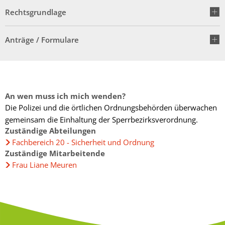
Fachtagung 
Demenznetz
Verwaltungsfachangestellte
Radverkehr
Rechtsgrundlage
Ehrenamtliche Vormundschaft
Kommunalwahl 2024
Über uns
Vergaben
Orange Day
Digitalbotsc
Bachelor of Arts
LEADER
Freundeskre
Kulturpreis des Landkreises
Anträge / Formulare
Öffentliche Bekanntmachungen
Selbsthilfe
Praktikum
Medizinisch
Gemeindesc
Bankverbindungen
Kreisentwic
Zu Hause al
Familienkar
Leitbild der Kreisverwaltung
An wen muss ich mich wenden?
Angebote zu
Geographisc
Die Polizei und die örtlichen Ordnungsbehörden überwachen
Kreishaus & Fritz von Wille
Pflege
gemeinsam die Einhaltung der Sperrbezirksverordnung.
Regionalinit
Zuständige Abteilungen
E-Rechnungen
Wohnen im A
Fachbereich 20 - Sicherheit und Ordnung
Zuständige Mitarbeitende
Aktionswoch
Frau Liane Meuren