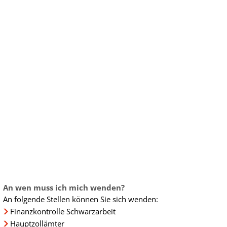
ur
chen im Landkreis
ensbegleitung
ründung
uprojekt
elberatung
bau im Landkreis
ungen
eiterbildung
Daten
gewinnung aus Drittstaaten
lpolitik lockt Frauen"
An wen muss ich mich wenden?
An folgende Stellen können Sie sich wenden:
 - Frauen im Widerstand
Finanzkontrolle Schwarzarbeit
t" 2025
Hauptzollämter