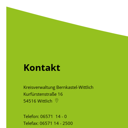
Kontakt
Kreisverwaltung Bernkastel-Wittlich
Kurfürstenstraße 16
54516
Wittlich
Telefon:
06571 14 - 0
Telefax: 06571 14 - 2500