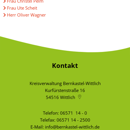
Frau Christel Pelm
Frau Ute Scheit
Herr Oliver Wagner
Kontakt
Kreisverwaltung Bernkastel-Wittlich
Kurfürstenstraße 16
54516
Wittlich
Telefon:
06571 14 - 0
Telefax: 06571 14 - 2500
E-Mail:
info@bernkastel-wittlich.de