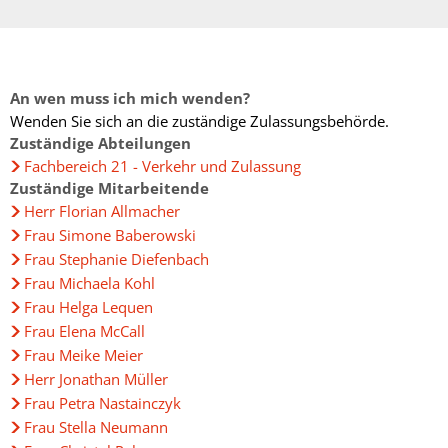
Fachtagung 
Demenznetz
Verwaltungsfachangestellte
Radverkehr
Ehrenamtliche Vormundschaft
Kommunalwahl 2024
Über uns
Vergaben
Orange Day
Digitalbotsc
Bachelor of Arts
LEADER
Freundeskre
Kulturpreis des Landkreises
Öffentliche Bekanntmachungen
Selbsthilfe
Praktikum
Medizinisch
An wen muss ich mich wenden?
Wenden Sie sich an die zuständige Zulassungsbehörde.
Gemeindesc
Bankverbindungen
Kreisentwic
Zuständige Abteilungen
Zu Hause al
Fachbereich 21 - Verkehr und Zulassung
Familienkar
Leitbild der Kreisverwaltung
Zuständige Mitarbeitende
Angebote zu
Geographisc
Herr Florian Allmacher
Kreishaus & Fritz von Wille
Frau Simone Baberowski
Pflege
Regionalinit
Frau Stephanie Diefenbach
E-Rechnungen
Wohnen im A
Frau Michaela Kohl
Frau Helga Lequen
Aktionswoch
Frau Elena McCall
Frau Meike Meier
Herr Jonathan Müller
Frau Petra Nastainczyk
Frau Stella Neumann