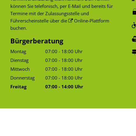
können Sie telefonisch, per E-Mail und bereits für
Termine mit der Zulassungsstelle und
Führerscheinstelle über die
Online-Plattform
buchen.
Bürgerberatung
Montag
07:00
-
18:00
Uhr
Von 07:00 bis 18:00 Uhr
Dienstag
07:00
-
18:00
Uhr
Von 07:00 bis 18:00 Uhr
Mittwoch
07:00
-
18:00
Uhr
Von 07:00 bis 18:00 Uhr
Donnerstag
07:00
-
18:00
Uhr
Von 07:00 bis 18:00 Uhr
Freitag
07:00
-
14:00
Uhr
Von 07:00 bis 14:00 Uhr