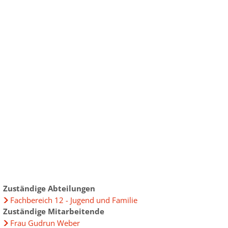
ur
chen im Landkreis
ensbegleitung
ründung
uprojekt
elberatung
bau im Landkreis
ungen
eiterbildung
Daten
gewinnung aus Drittstaaten
lpolitik lockt Frauen"
Zuständige Abteilungen
Fachbereich 12 - Jugend und Familie
 - Frauen im Widerstand
Zuständige Mitarbeitende
t" 2025
Frau Gudrun Weber