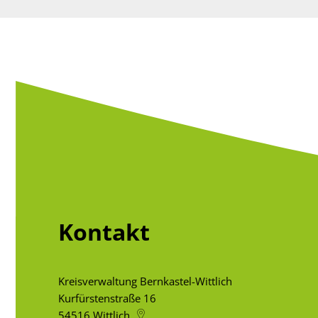
Verwaltungswirt/
Stellenangebote/Ausbildung
Ehren
Verwaltungsfacha
Vergaben
Kultur
Bachelor of Arts
Öffentliche Bekanntmachungen
Praktikum
Bankverbindungen
Leitbild der Kreisverwaltung
Kreishaus & Fritz von Wille
E-Rechnungen
Kontakt
Kreisverwaltung Bernkastel-Wittlich
Kurfürstenstraße 16
54516
Wittlich