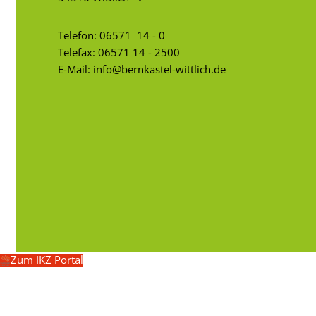
Telefon:
06571 14 - 0
Telefax: 06571 14 - 2500
E-Mail:
info@bernkastel-wittlich.de
Zum IKZ Portal