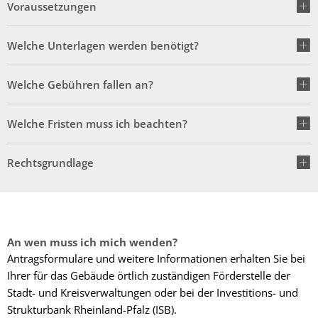
Fachtagung 
Voraussetzungen
Demenznetz
Verwaltungsfachangestellte
Radverkehr
Ehrenamtliche Vormundschaft
Kommunalwahl 2024
Über uns
Vergaben
Orange Day
Digitalbotsc
Bachelor of Arts
LEADER
Welche Unterlagen werden benötigt?
Freundeskre
Kulturpreis des Landkreises
Öffentliche Bekanntmachungen
Selbsthilfe
Praktikum
Medizinisch
Welche Gebühren fallen an?
Gemeindesc
Bankverbindungen
Kreisentwic
Zu Hause al
Familienkar
Welche Fristen muss ich beachten?
Leitbild der Kreisverwaltung
Angebote zu
Geographisc
Kreishaus & Fritz von Wille
Rechtsgrundlage
Pflege
Regionalinit
E-Rechnungen
Wohnen im A
Aktionswoch
An wen muss ich mich wenden?
Antragsformulare und weitere Informationen erhalten Sie bei
Ihrer für das Gebäude örtlich zuständigen Förderstelle der
Stadt- und Kreisverwaltungen oder bei der Investitions- und
Strukturbank Rheinland-Pfalz (ISB).