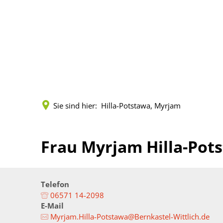
Kreisverwaltung
Politik
Land
Terminreservierungen
Vorlagen und Beschlü
Städt
Fachbereiche
Sitzungen
Zahlen
Sie sind hier:
Hilla-Potstawa, Myrjam
Leistungen
Gremien
Geopo
Mitarbeitende
Mandatsträger
Kreis
Frau Myrjam Hilla-Pot
Onlineanträge
Wahlen
Musik
Formulare (pdf)
Kreisrecht
Gleich
Telefon
06571 14-2098
E-Mail
Öffnungszeiten
Landrat
Senio
Myrjam.Hilla-Potstawa@Bernkastel-Wittlich.de