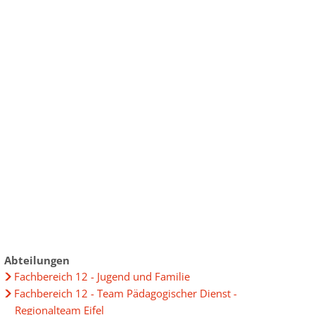
ur
chen im Landkreis
ensbegleitung
ründung
uprojekt
elberatung
bau im Landkreis
ungen
eiterbildung
Daten
gewinnung aus Drittstaaten
lpolitik lockt Frauen"
Abteilungen
Fachbereich 12 - Jugend und Familie
 - Frauen im Widerstand
Fachbereich 12 - Team Pädagogischer Dienst -
t" 2025
Regionalteam Eifel