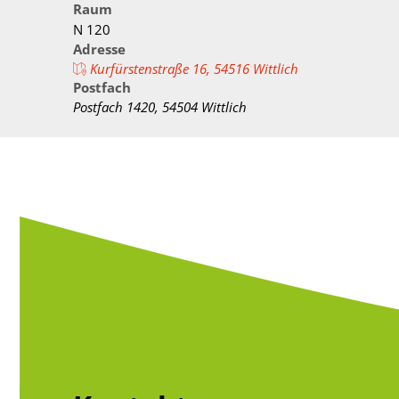
Verwaltungswirt/
Raum
Stellenangebote/Ausbildung
Ehren
N 120
Verwaltungsfacha
Adresse
Vergaben
Kultur
Kurfürstenstraße 16, 54516 Wittlich
Bachelor of Arts
Postfach
Öffentliche Bekanntmachungen
Praktikum
Postfach 1420, 54504 Wittlich
Bankverbindungen
Leitbild der Kreisverwaltung
Kreishaus & Fritz von Wille
E-Rechnungen