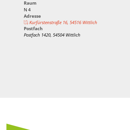
Verwaltungswirt/
Raum
Stellenangebote/Ausbildung
Ehren
N 4
Verwaltungsfacha
Adresse
Vergaben
Kultur
Kurfürstenstraße 16, 54516 Wittlich
Bachelor of Arts
Postfach
Öffentliche Bekanntmachungen
Praktikum
Postfach 1420, 54504 Wittlich
Bankverbindungen
Leitbild der Kreisverwaltung
Kreishaus & Fritz von Wille
E-Rechnungen