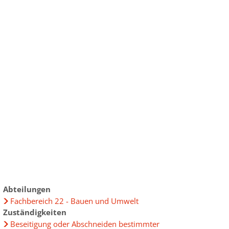
ur
chen im Landkreis
ensbegleitung
ründung
uprojekt
elberatung
bau im Landkreis
ungen
eiterbildung
Daten
gewinnung aus Drittstaaten
lpolitik lockt Frauen"
Abteilungen
Fachbereich 22 - Bauen und Umwelt
 - Frauen im Widerstand
Zuständigkeiten
t" 2025
Beseitigung oder Abschneiden bestimmter