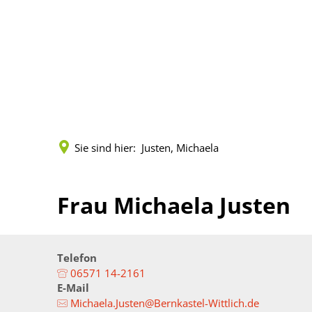
Kreisverwaltung
Politik
Land
Terminreservierungen
Vorlagen und Beschlü
Städt
Fachbereiche
Sitzungen
Zahlen
Sie sind hier:
Justen, Michaela
Leistungen
Gremien
Geopo
Mitarbeitende
Mandatsträger
Kreis
Frau Michaela Justen
Onlineanträge
Wahlen
Musik
Formulare (pdf)
Kreisrecht
Gleich
Telefon
06571 14-2161
E-Mail
Öffnungszeiten
Landrat
Senio
Michaela.Justen@Bernkastel-Wittlich.de