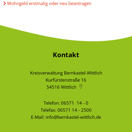
Wohngeld erstmalig oder neu beantragen
Kontakt
Kreisverwaltung Bernkastel-Wittlich
Kurfürstenstraße 16
54516
Wittlich
Telefon:
06571 14 - 0
Telefax: 06571 14 - 2500
E-Mail:
info@bernkastel-wittlich.de