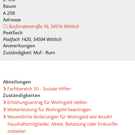
Fachtagung 
Demenznetz
Verwaltungsfachangestellte
Raum
Radverkehr
Ehrenamtliche Vormundschaft
Kommunalwahl 2024
Über uns
Vergaben
Orange Day
A 208
Digitalbotsc
Bachelor of Arts
LEADER
Adresse
Freundeskre
Kulturpreis des Landkreises
Öffentliche Bekanntmachungen
Kurfürstenstraße 16, 54516 Wittlich
Selbsthilfe
Praktikum
Medizinisch
Postfach
Gemeindesc
Bankverbindungen
Postfach 1420, 54504 Wittlich
Kreisentwic
Anmerkungen
Zu Hause al
Familienkar
Zuständigkeit: Muf - Rum
Leitbild der Kreisverwaltung
Angebote zu
Geographisc
Kreishaus & Fritz von Wille
Pflege
Regionalinit
E-Rechnungen
Abteilungen
Wohnen im A
Fachbereich 30 - Soziale Hilfen
Aktionswoch
Zuständigkeiten
Erhöhungsantrag für Wohngeld stellen
Weiterleistung für Wohngeld beantragen
Wesentliche Änderungen für Wohngeld wie Anzahl
Haushaltsmitglieder, Miete, Belastung oder Einkünfte
mitteilen