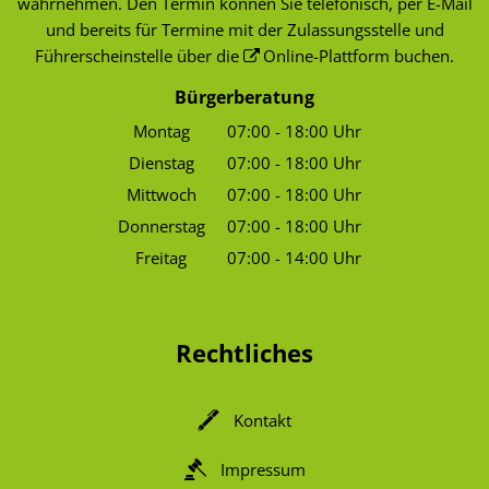
wahrnehmen. Den Termin können Sie telefonisch, per E-Mail
und bereits für Termine mit der Zulassungsstelle und
Führerscheinstelle über die
Online-Plattform
buchen.
Bürgerberatung
Montag
07:00
-
18:00
Uhr
Von 07:00 bis 18:00 Uhr
Dienstag
07:00
-
18:00
Uhr
Von 07:00 bis 18:00 Uhr
Mittwoch
07:00
-
18:00
Uhr
Von 07:00 bis 18:00 Uhr
Donnerstag
07:00
-
18:00
Uhr
Von 07:00 bis 18:00 Uhr
Freitag
07:00
-
14:00
Uhr
Von 07:00 bis 14:00 Uhr
Rechtliches
Kontakt
Impressum