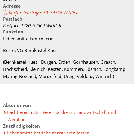
Fachtagung 
Demenznetz
Verwaltungsfachangestellte
Adresse
Radverkehr
Ehrenamtliche Vormundschaft
Kommunalwahl 2024
Über uns
Vergaben
Orange Day
Kurfürstenstraße 59, 54516 Wittlich
Digitalbotsc
Bachelor of Arts
LEADER
Postfach
Freundeskre
Kulturpreis des Landkreises
Öffentliche Bekanntmachungen
Postfach 1420, 54504 Wittlich
Selbsthilfe
Praktikum
Medizinisch
Funktion
Gemeindesc
Bankverbindungen
Lebensmittelkontrolleur
Kreisentwic
Zu Hause al
Bezirk VG Bernkastel-Kues
Familienkar
Leitbild der Kreisverwaltung
Angebote zu
Geographisc
(Bernkastel-Kues, Burgen, Erden, Gornhausen, Graach,
Kreishaus & Fritz von Wille
Hochscheid, Kleinich, Kesten, Kommen, Lösnich, Longkamp,
Pflege
Regionalinit
Maring-Noviand, Monzelfeld, Ürzig, Veldenz, Wintrich)
E-Rechnungen
Wohnen im A
Aktionswoch
Abteilungen
Fachbereich 32 - Veterinärdienst, Landwirtschaft und
Weinbau
Zuständigkeiten
Lebensmittelbetriebe registrieren lassen