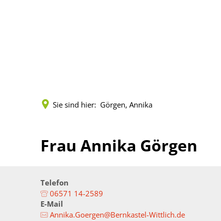
Kreisverwaltung
Politik
Land
Terminreservierungen
Vorlagen und Beschlü
Städt
Fachbereiche
Sitzungen
Zahlen
Sie sind hier:
Görgen, Annika
Leistungen
Gremien
Geopo
Mitarbeitende
Mandatsträger
Kreis
Frau Annika Görgen
Onlineanträge
Wahlen
Musik
Formulare (pdf)
Kreisrecht
Gleich
Telefon
06571 14-2589
E-Mail
Öffnungszeiten
Landrat
Senio
Annika.Goergen@Bernkastel-Wittlich.de