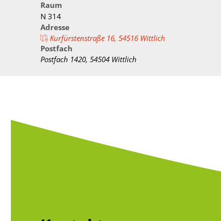
Verwaltungswirt/
Raum
Stellenangebote/Ausbildung
Ehren
N 314
Verwaltungsfacha
Adresse
Vergaben
Kultur
Kurfürstenstraße 16, 54516 Wittlich
Bachelor of Arts
Postfach
Öffentliche Bekanntmachungen
Praktikum
Postfach 1420, 54504 Wittlich
Bankverbindungen
Leitbild der Kreisverwaltung
Kreishaus & Fritz von Wille
E-Rechnungen