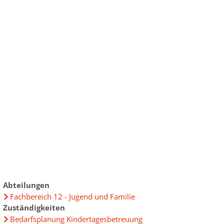
ur
chen im Landkreis
ensbegleitung
ründung
uprojekt
elberatung
bau im Landkreis
ungen
eiterbildung
Daten
gewinnung aus Drittstaaten
lpolitik lockt Frauen"
Abteilungen
Fachbereich 12 - Jugend und Familie
 - Frauen im Widerstand
Zuständigkeiten
t" 2025
Bedarfsplanung Kindertagesbetreuung