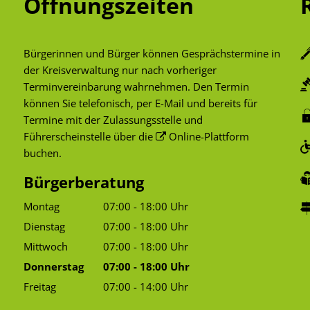
Öffnungszeiten
Bürgerinnen und Bürger können Gesprächstermine in
der Kreisverwaltung nur nach vorheriger
Terminvereinbarung wahrnehmen. Den Termin
können Sie telefonisch, per E-Mail und bereits für
Termine mit der Zulassungsstelle und
Führerscheinstelle über die
Online-Plattform
buchen.
Bürgerberatung
Montag
07:00
-
18:00
Uhr
Von 07:00 bis 18:00 Uhr
Dienstag
07:00
-
18:00
Uhr
Von 07:00 bis 18:00 Uhr
Mittwoch
07:00
-
18:00
Uhr
Von 07:00 bis 18:00 Uhr
Donnerstag
07:00
-
18:00
Uhr
Von 07:00 bis 18:00 Uhr
Freitag
07:00
-
14:00
Uhr
Von 07:00 bis 14:00 Uhr