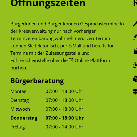
Öffnungszeiten
Bürgerinnen und Bürger können Gesprächstermine in
der Kreisverwaltung nur nach vorheriger
Terminvereinbarung wahrnehmen. Den Termin
können Sie telefonisch, per E-Mail und bereits für
Termine mit der Zulassungsstelle und
Führerscheinstelle über die
Online-Plattform
buchen.
Bürgerberatung
Montag
07:00
-
18:00
Uhr
Von 07:00 bis 18:00 Uhr
Dienstag
07:00
-
18:00
Uhr
Von 07:00 bis 18:00 Uhr
Mittwoch
07:00
-
18:00
Uhr
Von 07:00 bis 18:00 Uhr
Donnerstag
07:00
-
18:00
Uhr
Von 07:00 bis 18:00 Uhr
Freitag
07:00
-
14:00
Uhr
Von 07:00 bis 14:00 Uhr