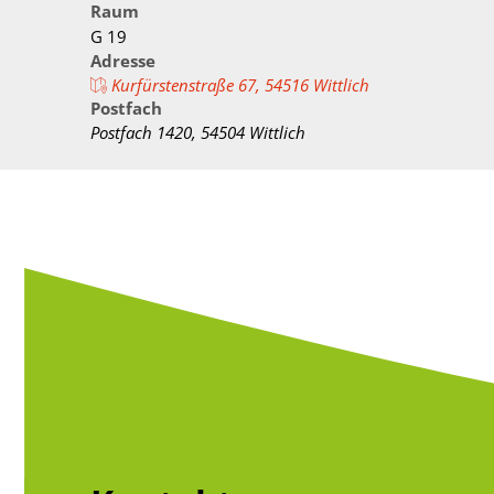
Verwaltungswirt/
Raum
Stellenangebote/Ausbildung
Ehren
G 19
Verwaltungsfacha
Adresse
Vergaben
Kultur
Kurfürstenstraße 67, 54516 Wittlich
Bachelor of Arts
Postfach
Öffentliche Bekanntmachungen
Praktikum
Postfach 1420, 54504 Wittlich
Bankverbindungen
Leitbild der Kreisverwaltung
Kreishaus & Fritz von Wille
E-Rechnungen