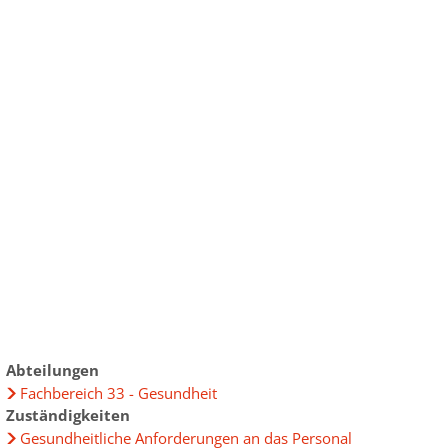
ur
chen im Landkreis
ensbegleitung
ründung
uprojekt
elberatung
bau im Landkreis
ungen
eiterbildung
Daten
gewinnung aus Drittstaaten
lpolitik lockt Frauen"
Abteilungen
Fachbereich 33 - Gesundheit
 - Frauen im Widerstand
Zuständigkeiten
t" 2025
Gesundheitliche Anforderungen an das Personal