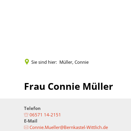
Kreisverwaltung
Politik
Land
Terminreservierungen
Vorlagen und Beschlü
Städt
Fachbereiche
Sitzungen
Zahlen
Sie sind hier:
Müller, Connie
Leistungen
Gremien
Geopo
Mitarbeitende
Mandatsträger
Kreis
Frau Connie Müller
Onlineanträge
Wahlen
Musik
Formulare (pdf)
Kreisrecht
Gleich
Telefon
06571 14-2151
E-Mail
Öffnungszeiten
Landrat
Senio
Connie.Mueller@Bernkastel-Wittlich.de