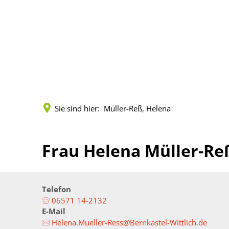
Kreisverwaltung
Politik
Land
Terminreservierungen
Vorlagen und Beschlü
Städt
Fachbereiche
Sitzungen
Zahlen
Sie sind hier:
Müller-Reß, Helena
Leistungen
Gremien
Geopo
Mitarbeitende
Mandatsträger
Kreis
Frau Helena Müller-Re
Onlineanträge
Wahlen
Musik
Formulare (pdf)
Kreisrecht
Gleich
Telefon
06571 14-2132
E-Mail
Öffnungszeiten
Landrat
Senio
Helena.Mueller-Ress@Bernkastel-Wittlich.de