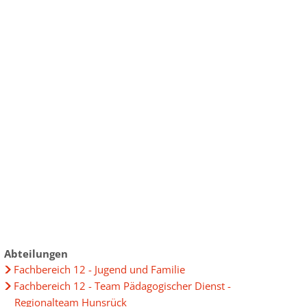
ur
chen im Landkreis
ensbegleitung
ründung
uprojekt
elberatung
bau im Landkreis
ungen
eiterbildung
Daten
gewinnung aus Drittstaaten
lpolitik lockt Frauen"
Abteilungen
Fachbereich 12 - Jugend und Familie
 - Frauen im Widerstand
Fachbereich 12 - Team Pädagogischer Dienst -
t" 2025
Regionalteam Hunsrück