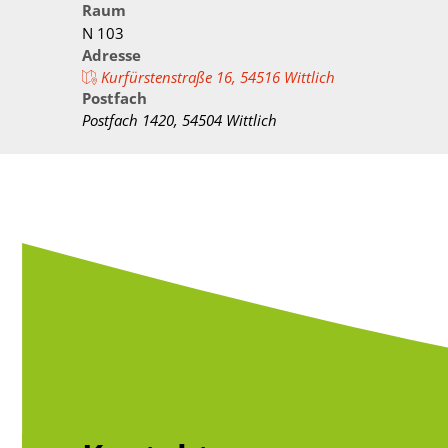
Verwaltungswirt/
Raum
Stellenangebote/Ausbildung
Ehren
N 103
Verwaltungsfacha
Adresse
Vergaben
Kultur
Kurfürstenstraße 16, 54516 Wittlich
Bachelor of Arts
Postfach
Öffentliche Bekanntmachungen
Praktikum
Postfach 1420, 54504 Wittlich
Bankverbindungen
Leitbild der Kreisverwaltung
Kreishaus & Fritz von Wille
E-Rechnungen