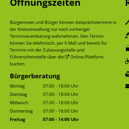
Öffnungszeiten
Bürgerinnen und Bürger können Gesprächstermine in
der Kreisverwaltung nur nach vorheriger
Terminvereinbarung wahrnehmen. Den Termin
können Sie telefonisch, per E-Mail und bereits für
Termine mit der Zulassungsstelle und
Führerscheinstelle über die
Online-Plattform
buchen.
Bürgerberatung
Montag
07:00
-
18:00
Uhr
Von 07:00 bis 18:00 Uhr
Dienstag
07:00
-
18:00
Uhr
Von 07:00 bis 18:00 Uhr
Mittwoch
07:00
-
18:00
Uhr
Von 07:00 bis 18:00 Uhr
Donnerstag
07:00
-
18:00
Uhr
Von 07:00 bis 18:00 Uhr
Freitag
07:00
-
14:00
Uhr
Von 07:00 bis 14:00 Uhr