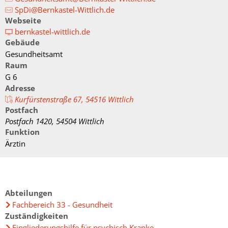
Fachtagung 
Demenznetz
Verwaltungsfachangestellte
SpDi@Bernkastel-Wittlich.de
Radverkehr
Ehrenamtliche Vormundschaft
Kommunalwahl 2024
Über uns
Vergaben
Webseite
Orange Day
Digitalbotsc
Bachelor of Arts
LEADER
bernkastel-wittlich.de
Freundeskre
Kulturpreis des Landkreises
Öffentliche Bekanntmachungen
Gebäude
Selbsthilfe
Praktikum
Medizinisch
Gesundheitsamt
Gemeindesc
Bankverbindungen
Raum
Kreisentwic
G 6
Zu Hause al
Familienkar
Adresse
Leitbild der Kreisverwaltung
Kurfürstenstraße 67, 54516 Wittlich
Angebote zu
Geographisc
Postfach
Kreishaus & Fritz von Wille
Pflege
Postfach 1420, 54504 Wittlich
Regionalinit
Funktion
E-Rechnungen
Wohnen im A
Ärztin
Aktionswoch
Abteilungen
Fachbereich 33 - Gesundheit
Zuständigkeiten
Eingliederungshilfe für psychisch Kranke