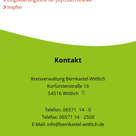
Impfen
Kontakt
Kreisverwaltung Bernkastel-Wittlich
Kurfürstenstraße 16
54516
Wittlich
Telefon:
06571 14 - 0
Telefax: 06571 14 - 2500
E-Mail:
info@bernkastel-wittlich.de