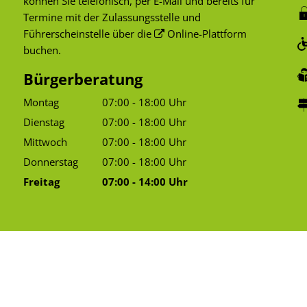
können Sie telefonisch, per E-Mail und bereits für
Termine mit der Zulassungsstelle und
Führerscheinstelle über die
Online-Plattform
buchen.
Bürgerberatung
Montag
07:00
-
18:00
Uhr
Von 07:00 bis 18:00 Uhr
Dienstag
07:00
-
18:00
Uhr
Von 07:00 bis 18:00 Uhr
Mittwoch
07:00
-
18:00
Uhr
Von 07:00 bis 18:00 Uhr
Donnerstag
07:00
-
18:00
Uhr
Von 07:00 bis 18:00 Uhr
Freitag
07:00
-
14:00
Uhr
Von 07:00 bis 14:00 Uhr