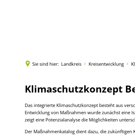
Kreisverwaltung
Politik
Land
Terminreservierungen
Vorlagen und Beschlü
Städt
Fachbereiche
Sitzungen
Zahlen
Sie sind hier:
Landkreis
Kreisentwicklung
K
Leistungen
Gremien
Geopo
Mitarbeitende
Mandatsträger
Kreis
Klimaschutzkonzept
Klimaschutzkonzept Be
Onlineanträge
Wahlen
Musik
Das integrierte Klimaschutzkonzept besteht aus vers
Formulare (pdf)
Kreisrecht
Gleich
Entwicklung von Maßnahmen wurde zunächst eine Ist-
zeigt eine Potenzialanalyse die Möglichkeiten untersc
Öffnungszeiten
Landrat
Senio
Der Maßnahmenkatalog dient dazu, die zukünftigen K