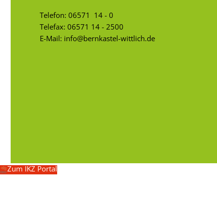
Telefon:
06571 14 - 0
Telefax: 06571 14 - 2500
E-Mail:
info@bernkastel-wittlich.de
Zum IKZ Portal