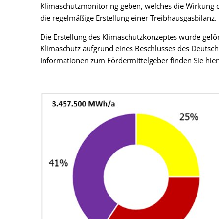
Verwaltungswirt/
Klimaschutzmonitoring geben, welches die Wirkung 
Stellenangebote/Ausbildung
Ehren
die regelmäßige Erstellung einer Treibhausgasbilanz.
Verwaltungsfacha
Vergaben
Kultur
Die Erstellung des Klimaschutzkonzeptes wurde gefö
Bachelor of Arts
Klimaschutz aufgrund eines Beschlusses des Deutsc
Öffentliche Bekanntmachungen
Praktikum
Informationen zum Fördermittelgeber finden Sie hier
Bankverbindungen
Leitbild der Kreisverwaltung
Kreishaus & Fritz von Wille
E-Rechnungen