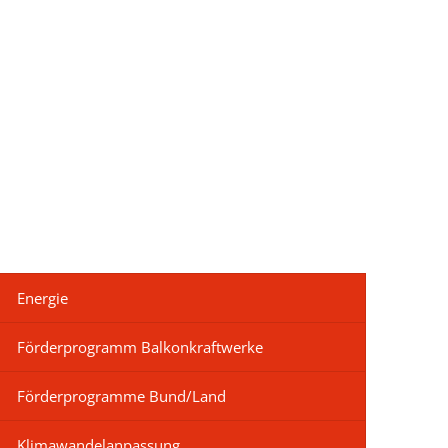
ur
chen im Landkreis
ensbegleitung
ründung
uprojekt
elberatung
bau im Landkreis
ungen
Energie
eiterbildung
Daten
Förderprogramm Balkonkraftwerke
gewinnung aus Drittstaaten
lpolitik lockt Frauen"
Förderprogramme Bund/Land
 - Frauen im Widerstand
t" 2025
Klimawandelanpassung