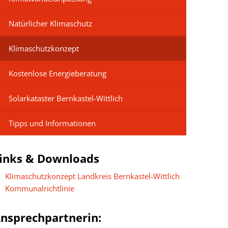
Natürlicher Klimaschutz
Klimaschutzkonzept
Kostenlose Energieberatung
g
Solarkataster Bernkastel-Wittlich
Tipps und Informationen
inks & Downloads
Klimaschutzkonzept Landkreis Bernkastel-Wittlich
Kommunalrichtlinie
nsprechpartnerin: