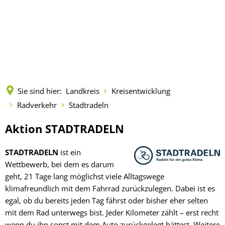
Kreisverwaltung
Politik
Landkreis
Terminreservierungen
Wirtschaft & Tourismus
Vorlagen und Beschlüsse
Städte und Gemeinden
Fachbereiche
Sie sind hier:
Landkreis
Kreisentwicklung
Infrastruktur
Wirtschaftsstandort
Sitzungen
Zahlen, Daten, Fakten
Leistungen
Radverkehr
Stadtradeln
Gewerbeflächen im L
Unternehmensbeglei
Wirtschaftsförderung
Kreistag
Gremien
Geoportal
Mitarbeitende
Stadtradeln
Aktion STADTRADELN
Existenzgründung
Beirat für Migration und Integrati
NGA-Ausbauprojekt
Breitbandversorgung im Landkreis
Förderman
Mandatsträger
Kreisentwicklung
Onlineanträge
STADTRADELN
ist ein
Fördermittelberatung
Kreisseniorenbeirat
Gigabitausbau im Lan
Innenentwic
Eifel
Wettbewerb, bei dem es darum
Tourismus
Landtagswahl 2026
Unterrichts
Wahlen
Musikschule des Landkreises
Formulare (pdf)
Veranstaltungen
Ehrenrat
geht, 21 Tage lang möglichst viele Alltagswege
Land.Open.D
Mosel
Bundestagswahl 2025
Lehrkräfte
klimafreundlich mit dem Fahrrad zurückzulegen. Dabei ist es
Projekt "Zuk
Aus- und Weiterbild
Kreisrecht
Gleichstellung
Öffnungszeiten
Klimaschut
egal, ob du bereits jeden Tag fährst oder bisher eher selten
Hunsrück
Europawahl 2024
Anmeldung
Ausstellung
Fachkräftegewinnung 
mit dem Rad unterwegs bist. Jeder Kilometer zählt – erst recht
Kreissenior
Landrat
Seniorinnen und Senioren
Verwaltungswirt/in
Mobilität
Stellenangebote/Ausbildung
Landratswahl 2024
Aktuelles/V
wenn du ihn sonst mit dem Auto zurückgelegt hättest. Weitere