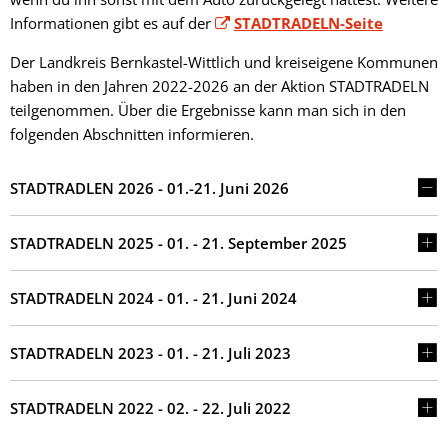
Fachtagung 
Demenznetz
Verwaltungsfachangestellte
Radverkehr
Informationen gibt es auf der
STADTRADELN-Seite
Ehrenamtliche Vormundschaft
Kommunalwahl 2024
Über uns
Vergaben
Orange Day
Digitalbotsc
Bachelor of Arts
LEADER
Der Landkreis Bernkastel-Wittlich und kreiseigene Kommunen
Freundeskre
Kulturpreis des Landkreises
Öffentliche Bekanntmachungen
haben in den Jahren 2022-2026 an der Aktion STADTRADELN
Selbsthilfe
Praktikum
Medizinisch
teilgenommen. Über die Ergebnisse kann man sich in den
Gemeindesc
Bankverbindungen
Kreisentwic
folgenden Abschnitten informieren.
Zu Hause al
Familienkar
Leitbild der Kreisverwaltung
STADTRADLEN 2026 - 01.-21. Juni 2026
Angebote zu
Geographisc
Kreishaus & Fritz von Wille
Pflege
Regionalinit
STADTRADELN 2025 - 01. - 21. September 2025
E-Rechnungen
Wohnen im A
STADTRADELN 2024 - 01. - 21. Juni 2024
Aktionswoch
STADTRADELN 2023 - 01. - 21. Juli 2023
STADTRADELN 2022 - 02. - 22. Juli 2022