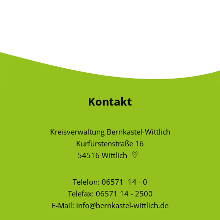
Kontakt
Kreisverwaltung Bernkastel-Wittlich
Kurfürstenstraße 16
54516
Wittlich
Telefon:
06571 14 - 0
Telefax: 06571 14 - 2500
E-Mail:
info@bernkastel-wittlich.de