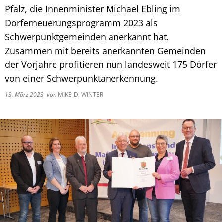
Fachtagung 
Demenznetz
Pfalz, die Innenminister Michael Ebling im
Verwaltungsfachangestellte
Radverkehr
Ehrenamtliche Vormundschaft
Kommunalwahl 2024
Über uns
Vergaben
Orange Day
Dorferneuerungsprogramm 2023 als
Digitalbotsc
Bachelor of Arts
LEADER
Freundeskre
Schwerpunktgemeinden anerkannt hat.
Kulturpreis des Landkreises
Öffentliche Bekanntmachungen
Selbsthilfe
Praktikum
Medizinisch
Zusammen mit bereits anerkannten Gemeinden
Gemeindesc
Bankverbindungen
der Vorjahre profitieren nun landesweit 175 Dörfer
Kreisentwic
von einer Schwerpunktanerkennung.
Zu Hause al
Familienkar
Leitbild der Kreisverwaltung
13. März 2023
von
MIKE-D. WINTER
Angebote zu
Geographisc
Kreishaus & Fritz von Wille
Pflege
Regionalinit
E-Rechnungen
Wohnen im A
Aktionswoch