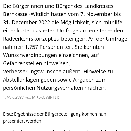
Fachtagung 
Demenznetz
Die Bürgerinnen und Bürger des Landkreises
Verwaltungsfachangestellte
Radverkehr
Ehrenamtliche Vormundschaft
Kommunalwahl 2024
Über uns
Vergaben
Orange Day
Bernkastel-Wittlich hatten vom 7. November bis
Digitalbotsc
Bachelor of Arts
LEADER
Freundeskre
31. Dezember 2022 die Möglichkeit, sich mithilfe
Kulturpreis des Landkreises
Öffentliche Bekanntmachungen
Selbsthilfe
Praktikum
Medizinisch
einer kartenbasierten Umfrage am entstehenden
Gemeindesc
Bankverbindungen
Radverkehrskonzept zu beteiligen. An der Umfrage
Kreisentwic
nahmen 1.757 Personen teil. Sie konnten
Zu Hause al
Familienkar
Leitbild der Kreisverwaltung
Wunschverbindungen einzeichnen, auf
Angebote zu
Geographisc
Gefahrenstellen hinweisen,
Kreishaus & Fritz von Wille
Pflege
Verbesserungswünsche äußern, Hinweise zu
Regionalinit
E-Rechnungen
Abstellanlagen geben sowie Angaben zum
Wohnen im A
persönlichen Nutzungsverhalten machen.
Aktionswoch
1. März 2023
von
MIKE-D. WINTER
Erste Ergebnisse der Bürgerbeteiligung können nun
präsentiert werden: