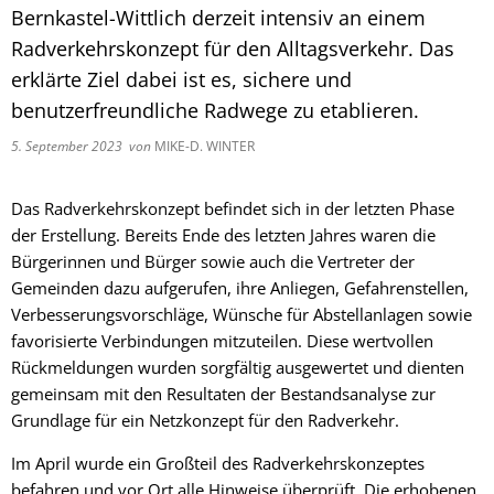
Fachtagung 
Demenznetz
Bernkastel-Wittlich derzeit intensiv an einem
Verwaltungsfachangestellte
Radverkehr
Ehrenamtliche Vormundschaft
Kommunalwahl 2024
Über uns
Vergaben
Orange Day
Radverkehrskonzept für den Alltagsverkehr. Das
Digitalbotsc
Bachelor of Arts
LEADER
Freundeskre
erklärte Ziel dabei ist es, sichere und
Kulturpreis des Landkreises
Öffentliche Bekanntmachungen
Selbsthilfe
Praktikum
Medizinisch
benutzerfreundliche Radwege zu etablieren.
Gemeindesc
Bankverbindungen
Kreisentwic
5. September 2023
von
MIKE-D. WINTER
Zu Hause al
Familienkar
Leitbild der Kreisverwaltung
Das Radverkehrskonzept befindet sich in der letzten Phase
Angebote zu
Geographisc
der Erstellung. Bereits Ende des letzten Jahres waren die
Kreishaus & Fritz von Wille
Pflege
Bürgerinnen und Bürger sowie auch die Vertreter der
Regionalinit
Gemeinden dazu aufgerufen, ihre Anliegen, Gefahrenstellen,
E-Rechnungen
Wohnen im A
Verbesserungsvorschläge, Wünsche für Abstellanlagen sowie
favorisierte Verbindungen mitzuteilen. Diese wertvollen
Aktionswoch
Rückmeldungen wurden sorgfältig ausgewertet und dienten
gemeinsam mit den Resultaten der Bestandsanalyse zur
Grundlage für ein Netzkonzept für den Radverkehr.
Im April wurde ein Großteil des Radverkehrskonzeptes
befahren und vor Ort alle Hinweise überprüft. Die erhobenen