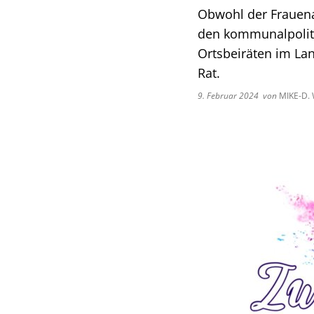
Verwaltungswirt/
Stellenangebote/Ausbildung
Ehren
Obwohl der Frauenan
Verwaltungsfacha
den kommunalpoliti
Vergaben
Kultur
Ortsbeiräten im Lan
Bachelor of Arts
Rat.
Öffentliche Bekanntmachungen
Praktikum
9. Februar 2024
von
MIKE-D.
Bankverbindungen
Leitbild der Kreisverwaltung
Kreishaus & Fritz von Wille
E-Rechnungen