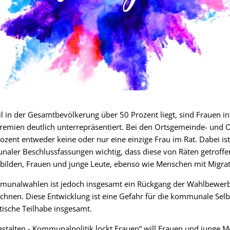
 in der Gesamtbevölkerung über 50 Prozent liegt, sind Frauen i
emien deutlich unterrepräsentiert. Bei den Ortsgemeinde- und O
ozent entweder keine oder nur eine einzige Frau im Rat. Dabei ist 
ler Beschlussfassungen wichtig, dass diese von Räten getroffen
bbilden, Frauen und junge Leute, ebenso wie Menschen mit Migra
ommunalwahlen ist jedoch insgesamt ein Rückgang der Wahlbewer
chnen. Diese Entwicklung ist eine Gefahr für die kommunale Sel
ische Teilhabe insgesamt.
 gestalten - Kommunalpolitik lockt Frauen“ will Frauen und junge