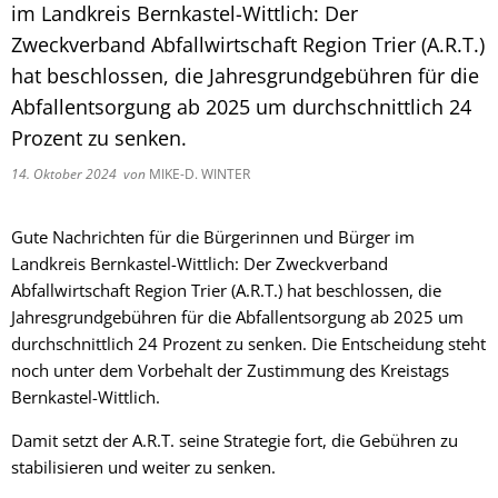
Fachtagung 
im Landkreis Bernkastel-Wittlich: Der
Demenznetz
Verwaltungsfachangestellte
Radverkehr
Ehrenamtliche Vormundschaft
Kommunalwahl 2024
Über uns
Vergaben
Zweckverband Abfallwirtschaft Region Trier (A.R.T.)
Orange Day
Digitalbotsc
Bachelor of Arts
LEADER
hat beschlossen, die Jahresgrundgebühren für die
Freundeskre
Kulturpreis des Landkreises
Öffentliche Bekanntmachungen
Selbsthilfe
Praktikum
Abfallentsorgung ab 2025 um durchschnittlich 24
Medizinisch
Prozent zu senken.
Gemeindesc
Bankverbindungen
Kreisentwic
14. Oktober 2024
von
MIKE-D. WINTER
Zu Hause al
Familienkar
Leitbild der Kreisverwaltung
Angebote zu
Geographisc
Gute Nachrichten für die Bürgerinnen und Bürger im
Kreishaus & Fritz von Wille
Pflege
Landkreis Bernkastel-Wittlich: Der Zweckverband
Regionalinit
Abfallwirtschaft Region Trier (A.R.T.) hat beschlossen, die
E-Rechnungen
Wohnen im A
Jahresgrundgebühren für die Abfallentsorgung ab 2025 um
durchschnittlich 24 Prozent zu senken. Die Entscheidung steht
Aktionswoch
noch unter dem Vorbehalt der Zustimmung des Kreistags
Bernkastel-Wittlich.
Damit setzt der A.R.T. seine Strategie fort, die Gebühren zu
stabilisieren und weiter zu senken.