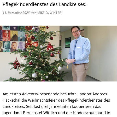
Fachtagung 
Demenznetz
Pflegekinderdienstes des Landkreises.
Verwaltungsfachangestellte
Radverkehr
Ehrenamtliche Vormundschaft
Kommunalwahl 2024
Über uns
Vergaben
Orange Day
16. Dezember 2025
von
MIKE-D. WINTER
Digitalbotsc
Bachelor of Arts
LEADER
Freundeskre
Kulturpreis des Landkreises
Öffentliche Bekanntmachungen
Selbsthilfe
Praktikum
Medizinisch
Gemeindesc
Bankverbindungen
Kreisentwic
Zu Hause al
Familienkar
Leitbild der Kreisverwaltung
Angebote zu
Geographisc
Kreishaus & Fritz von Wille
Pflege
Regionalinit
E-Rechnungen
Wohnen im A
Aktionswoch
Am ersten Adventswochenende besuchte Landrat Andreas
Hackethal die Weihnachtsfeier des Pflegekinderdienstes des
Landkreises. Seit fast drei Jahrzehnten kooperieren das
Jugendamt Bernkastel-Wittlich und der Kinderschutzbund in