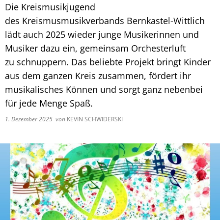
Fachtagung 
Die Kreismusikjugend
Demenznetz
Verwaltungsfachangestellte
Radverkehr
Ehrenamtliche Vormundschaft
Kommunalwahl 2024
Über uns
Vergaben
des Kreismusmusikverbands Bernkastel-Wittlich
Orange Day
Digitalbotsc
Bachelor of Arts
LEADER
Freundeskre
lädt auch 2025 wieder junge Musikerinnen und
Kulturpreis des Landkreises
Öffentliche Bekanntmachungen
Selbsthilfe
Praktikum
Medizinisch
Musiker dazu ein, gemeinsam Orchesterluft
zu schnuppern. Das beliebte Projekt bringt Kinder
Gemeindesc
Bankverbindungen
Kreisentwic
aus dem ganzen Kreis zusammen, fördert ihr
Zu Hause al
Familienkar
Leitbild der Kreisverwaltung
musikalisches Können und sorgt ganz nebenbei
Angebote zu
Geographisc
für jede Menge Spaß.
Kreishaus & Fritz von Wille
Pflege
Regionalinit
1. Dezember 2025
von
KEVIN SCHWIDERSKI
E-Rechnungen
Wohnen im A
Aktionswoch