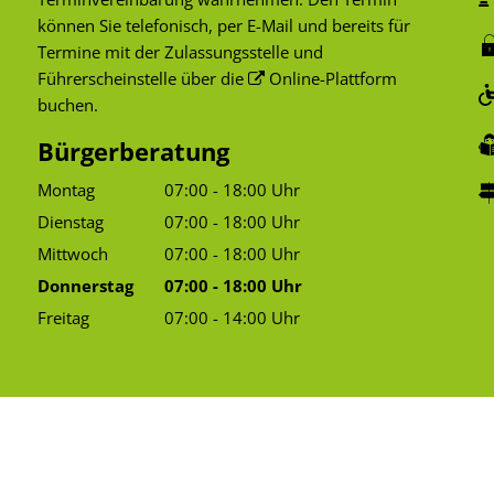
können Sie telefonisch, per E-Mail und bereits für
Termine mit der Zulassungsstelle und
Führerscheinstelle über die
Online-Plattform
buchen.
Bürgerberatung
Montag
07:00
-
18:00
Uhr
Von 07:00 bis 18:00 Uhr
Dienstag
07:00
-
18:00
Uhr
Von 07:00 bis 18:00 Uhr
Mittwoch
07:00
-
18:00
Uhr
Von 07:00 bis 18:00 Uhr
Donnerstag
07:00
-
18:00
Uhr
Von 07:00 bis 18:00 Uhr
Freitag
07:00
-
14:00
Uhr
Von 07:00 bis 14:00 Uhr