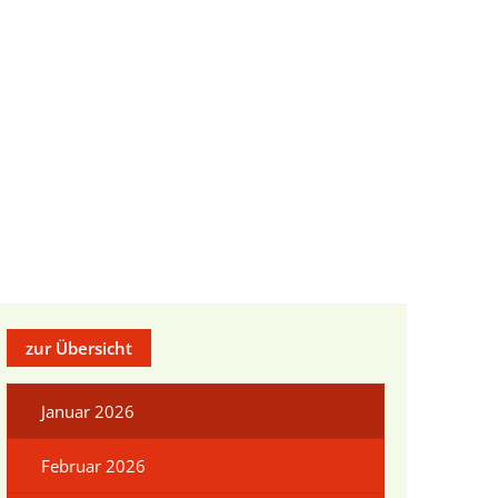
ur
chen im Landkreis
ensbegleitung
ründung
uprojekt
elberatung
bau im Landkreis
ungen
zur Übersicht
eiterbildung
Daten
gewinnung aus Drittstaaten
lpolitik lockt Frauen"
Januar 2026
 - Frauen im Widerstand
Februar 2026
t" 2025