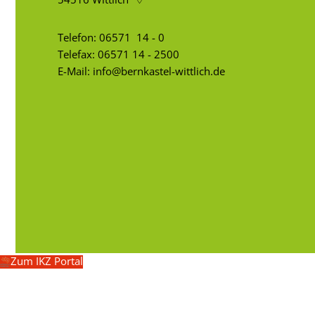
Telefon:
06571 14 - 0
Telefax: 06571 14 - 2500
E-Mail:
info@bernkastel-wittlich.de
Zum IKZ Portal