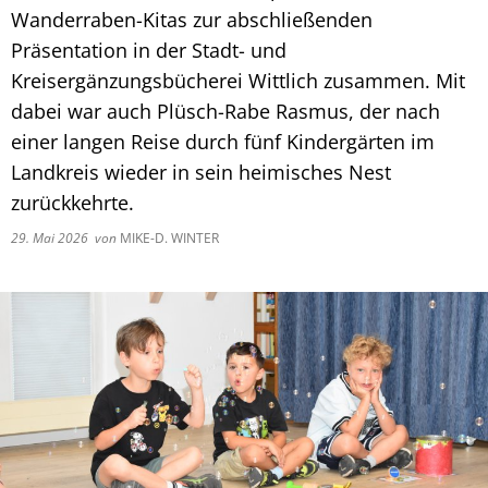
Fachtagung 
Demenznetz
Wanderraben-Kitas zur abschließenden
Verwaltungsfachangestellte
Radverkehr
Ehrenamtliche Vormundschaft
Kommunalwahl 2024
Über uns
Vergaben
Orange Day
Präsentation in der Stadt- und
Digitalbotsc
Bachelor of Arts
LEADER
Freundeskre
Kreisergänzungsbücherei Wittlich zusammen. Mit
Kulturpreis des Landkreises
Öffentliche Bekanntmachungen
Selbsthilfe
Praktikum
Medizinisch
dabei war auch Plüsch-Rabe Rasmus, der nach
Gemeindesc
Bankverbindungen
einer langen Reise durch fünf Kindergärten im
Kreisentwic
Landkreis wieder in sein heimisches Nest
Zu Hause al
Familienkar
Leitbild der Kreisverwaltung
zurückkehrte.
Angebote zu
Geographisc
29. Mai 2026
von
MIKE-D. WINTER
Kreishaus & Fritz von Wille
Pflege
Regionalinit
E-Rechnungen
Wohnen im A
Aktionswoch